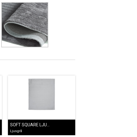
SOFT SQUARE LJUSGRÅ
Ljusgrå