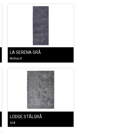
LA SERENA GRÅ
Antracit
LODGE STÅLGRÅ
Grå