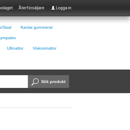
olaget
Återförsäljare
Logga in
e/Sisal
Kantat gummerat
ympatex
Ullmattor
Viskosmattor
Sök produkt