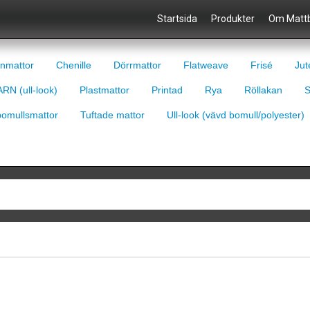
Startsida
Produkter
Om Mattb
nmattor
Chenille
Dörrmattor
Flatweave
Frisé
Jut
RN (ull-look)
Plastmattor
Printad
Rya
Röllakan
S
bomullsmattor
Tuftade mattor
Ull-look (vävd bomull/polyester)