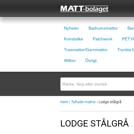
Nyheter
Badrumsmattor
Bar
Konstsilke
Patchwork
PETYA
Trasmattor/Garnmattor
Tryckta 
Wilton
Övrigt
Hem
›
Tuftade mattor
› Lodge stålgrå
LODGE STÅLGRÅ