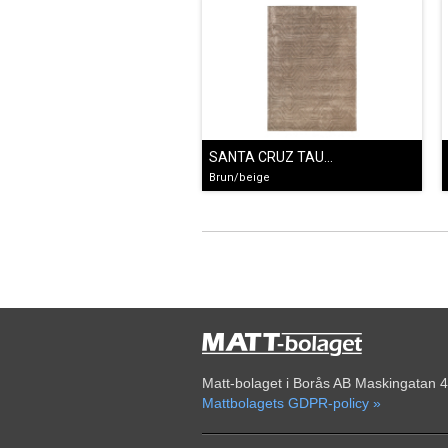
SANTA CRUZ TAUPE
Brun/beige
Matt-bolaget i Borås AB Maskingatan 4
Mattbolagets GDPR-policy »