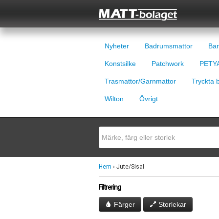
Nyheter
Badrumsmattor
Bar
Konstsilke
Patchwork
PETYA
Trasmattor/Garnmattor
Tryckta 
Wilton
Övrigt
Hem
› Jute/Sisal
Filtrering
Färger
Storlekar