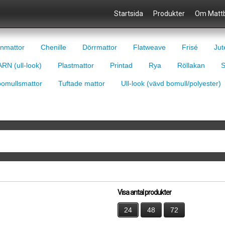
Startsida
Produkter
Om Mattb
nmattor
Chenille
Dörrmattor
Flatweave
Frisé
Jut
RN (ull-look)
Plastmattor
Printad
Rya
Röllakan
S
bomullsmattor
Tuftade mattor
Ull-look (vävd bomull/polyester)
Visa antal produkter
24
48
72