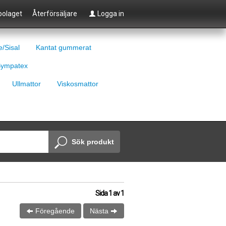
olaget
Återförsäljare
Logga in
e/Sisal
Kantat gummerat
ympatex
Ullmattor
Viskosmattor
Sök produkt
Sida
1
av
1
Föregående
Nästa