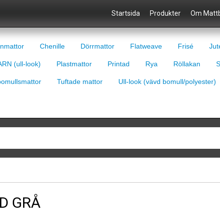
Startsida
Produkter
Om Mattb
nmattor
Chenille
Dörrmattor
Flatweave
Frisé
Jut
RN (ull-look)
Plastmattor
Printad
Rya
Röllakan
S
bomullsmattor
Tuftade mattor
Ull-look (vävd bomull/polyester)
D GRÅ