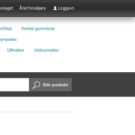
olaget
Återförsäljare
Logga in
e/Sisal
Kantat gummerat
ympatex
Ullmattor
Viskosmattor
Sök produkt