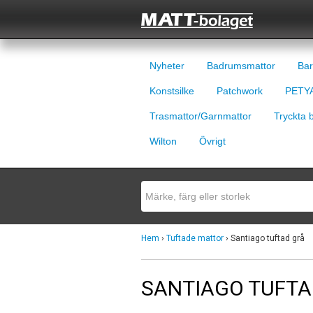
Nyheter
Badrumsmattor
Bar
Konstsilke
Patchwork
PETYA
Trasmattor/Garnmattor
Tryckta 
Wilton
Övrigt
Hem
›
Tuftade mattor
› Santiago tuftad grå
SANTIAGO TUFTA