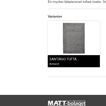
En mycket lättplacerad tuftad matta. S
Varianter
SANTIAGO TUFTAD GRÅ
Antracit