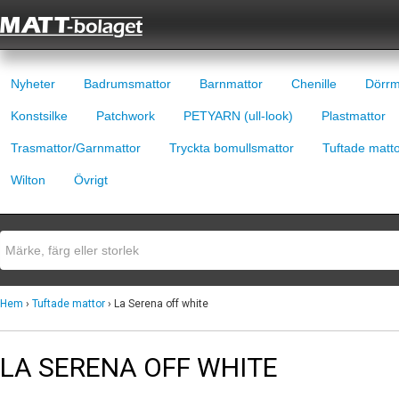
Nyheter
Badrumsmattor
Barnmattor
Chenille
Dörrm
Konstsilke
Patchwork
PETYARN (ull-look)
Plastmattor
Trasmattor/Garnmattor
Tryckta bomullsmattor
Tuftade matt
Wilton
Övrigt
Hem
›
Tuftade mattor
› La Serena off white
LA SERENA OFF WHITE