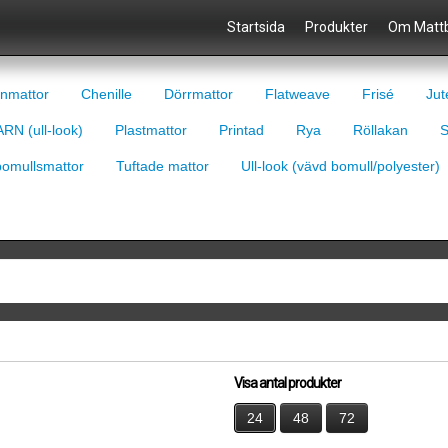
Startsida
Produkter
Om Mattb
nmattor
Chenille
Dörrmattor
Flatweave
Frisé
Jut
RN (ull-look)
Plastmattor
Printad
Rya
Röllakan
S
bomullsmattor
Tuftade mattor
Ull-look (vävd bomull/polyester)
Visa antal produkter
24
48
72