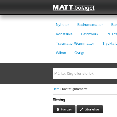
Nyheter
Badrumsmattor
Bar
Konstsilke
Patchwork
PETYA
Trasmattor/Garnmattor
Tryckta 
Wilton
Övrigt
Hem
› Kantat gummerat
Filtrering
Färger
Storlekar