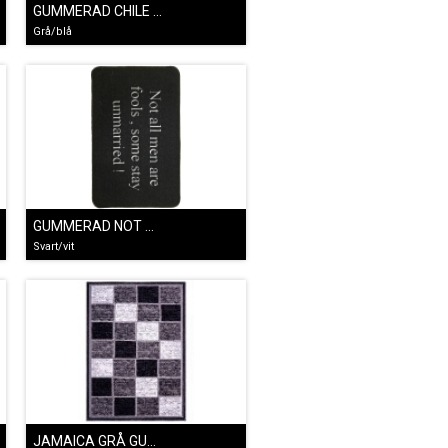
GUMMERAD CHILE BLÅ
Grå/blå
GUMMERAD NOT ALL MEN ARE FOOLS
Svart/vit
JAMAICA GRÅ GUMMERAD