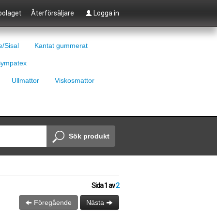
olaget
Återförsäljare
Logga in
e/Sisal
Kantat gummerat
ympatex
Ullmattor
Viskosmattor
Sök produkt
Sida
1
av
2
Föregående
Nästa