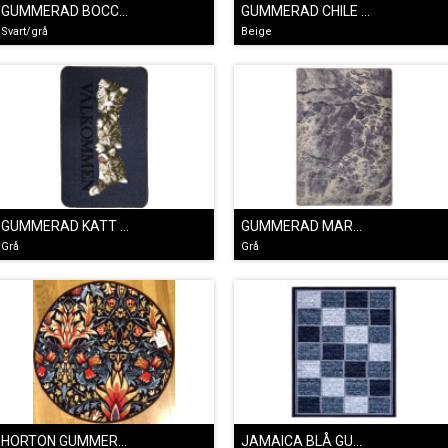
GUMMERAD BOCCHARA SVART
GUMMERAD CHILE BEIGE
Svart/grå
Beige
GUMMERAD KATT VÄLKOMMEN GRÅ
GUMMERAD MARMOR GRÅ
Grå
Grå
HORTON GUMMERAD
JAMAICA BLÅ GUMMERAD