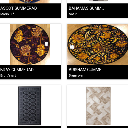
ASCOT GUMMERAD
BAHAMAS GUMMERAD GRÅ/TAUPE
Marin Blå
Natur
BRAY GUMMERAD
BRISHAM GUMMERAD
Brun/svart
Brun/svart