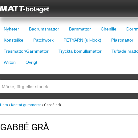
Nyheter
Badrumsmattor
Barnmattor
Chenille
Dörrm
Konstsilke
Patchwork
PETYARN (ull-look)
Plastmattor
Trasmattor/Garnmattor
Tryckta bomullsmattor
Tuftade matt
Wilton
Övrigt
Hem
›
Kantat gummerat
› Gabbé grå
GABBÉ GRÅ