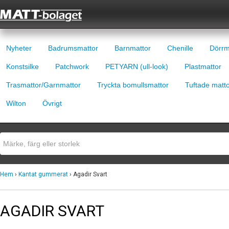
Nyheter
Badrumsmattor
Barnmattor
Chenille
Dörrm
Konstsilke
Patchwork
PETYARN (ull-look)
Plastmattor
Trasmattor/Garnmattor
Tryckta bomullsmattor
Tuftade matt
Wilton
Övrigt
Hem
›
Kantat gummerat
› Agadir Svart
AGADIR SVART