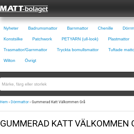
Nyheter
Badrumsmattor
Barnmattor
Chenille
Dörrm
Konstsilke
Patchwork
PETYARN (ull-look)
Plastmattor
Trasmattor/Garnmattor
Tryckta bomullsmattor
Tuftade matt
Wilton
Övrigt
Hem
›
Dörrmattor
› Gummerad Katt Välkommen Grå
GUMMERAD KATT VÄLKOMMEN 