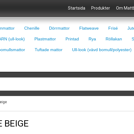
Startsida
Produkter
Om Mattb
nmattor
Chenille
Dörrmattor
Flatweave
Frisé
Jut
RN (ull-look)
Plastmattor
Printad
Rya
Röllakan
S
bomullsmattor
Tuftade mattor
Ull-look (vävd bomull/polyester)
eige
 BEIGE