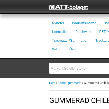
Nyheter
Badrumsmattor
Bar
Konstsilke
Patchwork
PETYA
Trasmattor/Garnmattor
Tryckta 
Wilton
Övrigt
Hem
›
Kantat gummerat
› Gummerad Chile b
GUMMERAD CHILE