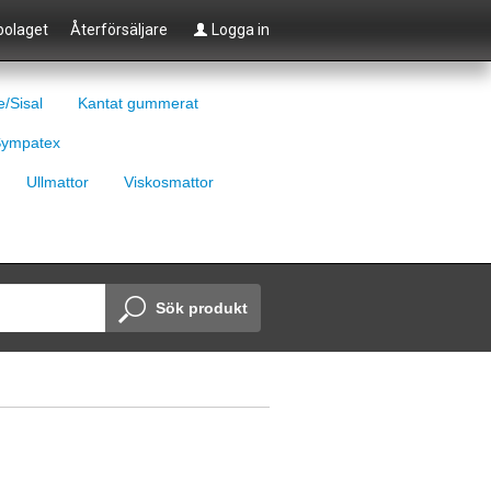
olaget
Återförsäljare
Logga in
e/Sisal
Kantat gummerat
ympatex
Ullmattor
Viskosmattor
Sök produkt