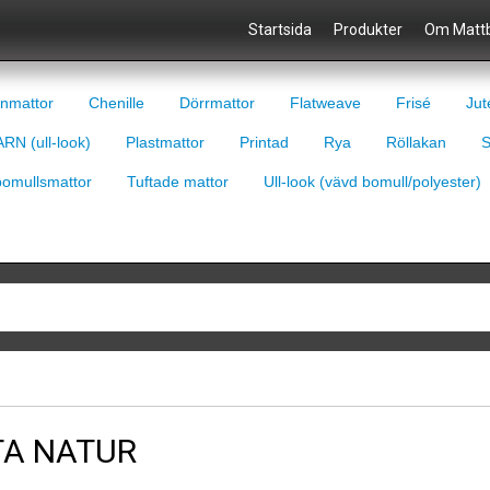
Startsida
Produkter
Om Mattb
nmattor
Chenille
Dörrmattor
Flatweave
Frisé
Jut
RN (ull-look)
Plastmattor
Printad
Rya
Röllakan
S
bomullsmattor
Tuftade mattor
Ull-look (vävd bomull/polyester)
TA NATUR