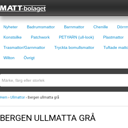
Nyheter
Badrumsmattor
Barnmattor
Chenille
Dörrm
Konstsilke
Patchwork
PETYARN (ull-look)
Plastmattor
Trasmattor/Garnmattor
Tryckta bomullsmattor
Tuftade matt
Wilton
Övrigt
Hem
›
Ullmattor
› Bergen ullmatta grå
BERGEN ULLMATTA GRÅ