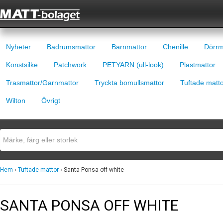
Nyheter
Badrumsmattor
Barnmattor
Chenille
Dörrm
Konstsilke
Patchwork
PETYARN (ull-look)
Plastmattor
Trasmattor/Garnmattor
Tryckta bomullsmattor
Tuftade matt
Wilton
Övrigt
Hem
›
Tuftade mattor
› Santa Ponsa off white
SANTA PONSA OFF WHITE