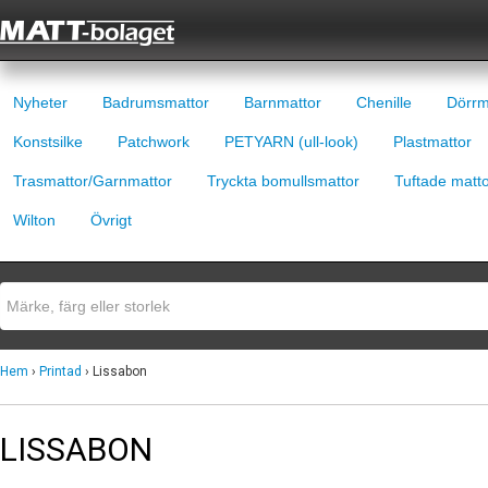
Nyheter
Badrumsmattor
Barnmattor
Chenille
Dörrm
Konstsilke
Patchwork
PETYARN (ull-look)
Plastmattor
Trasmattor/Garnmattor
Tryckta bomullsmattor
Tuftade matt
Wilton
Övrigt
Hem
›
Printad
› Lissabon
LISSABON