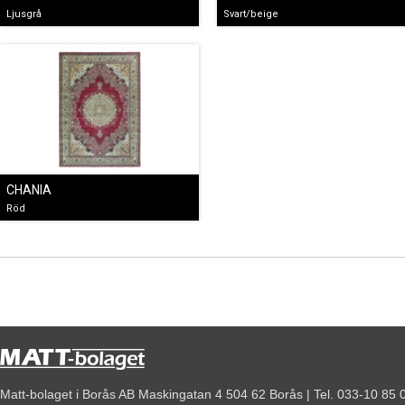
Ljusgrå
Svart/beige
CHANIA
Röd
Matt-bolaget i Borås AB Maskingatan 4 504 62 Borås | Tel. 033-10 85 