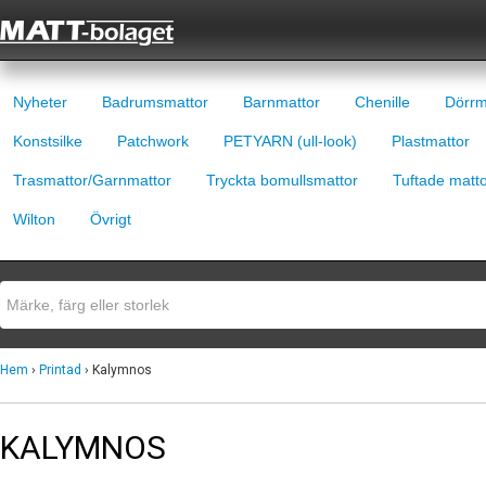
Nyheter
Badrumsmattor
Barnmattor
Chenille
Dörrm
Konstsilke
Patchwork
PETYARN (ull-look)
Plastmattor
Trasmattor/Garnmattor
Tryckta bomullsmattor
Tuftade matt
Wilton
Övrigt
Hem
›
Printad
› Kalymnos
KALYMNOS