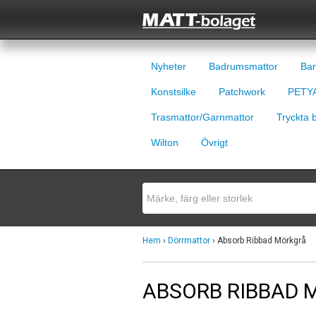
Nyheter
Badrumsmattor
Bar
Konstsilke
Patchwork
PETYA
Trasmattor/Garnmattor
Tryckta 
Wilton
Övrigt
Hem
›
Dörrmattor
› Absorb Ribbad Mörkgrå
ABSORB RIBBAD 