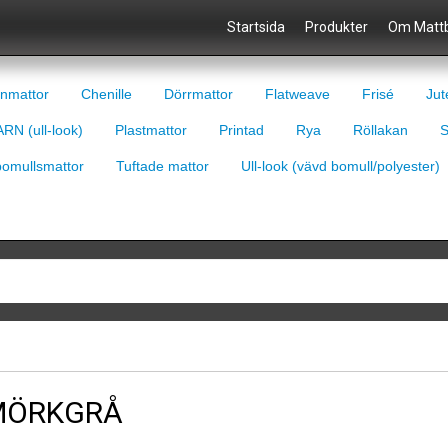
Startsida
Produkter
Om Mattb
nmattor
Chenille
Dörrmattor
Flatweave
Frisé
Jut
RN (ull-look)
Plastmattor
Printad
Rya
Röllakan
S
bomullsmattor
Tuftade mattor
Ull-look (vävd bomull/polyester)
MÖRKGRÅ