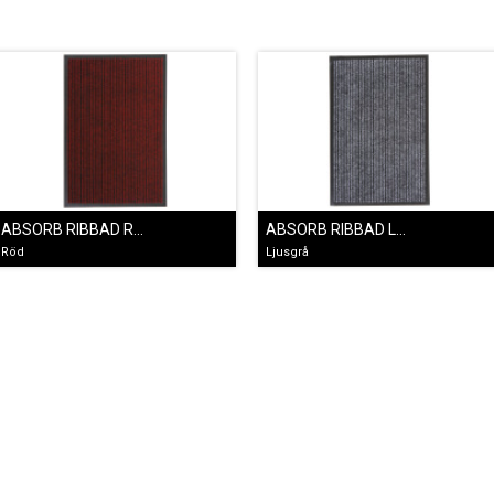
ABSORB RIBBAD RÖD
ABSORB RIBBAD LJUSGRÅ
Röd
Ljusgrå