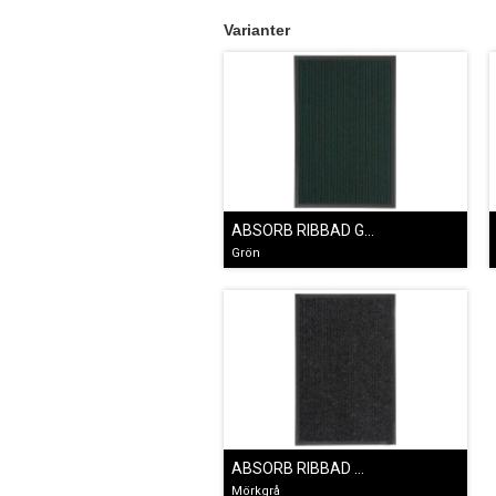
Varianter
ABSORB RIBBAD GRÖN
Grön
ABSORB RIBBAD MÖRKGRÅ
Mörkgrå