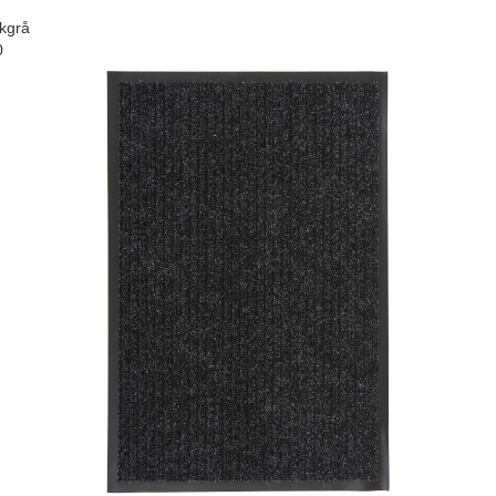
kgrå
0