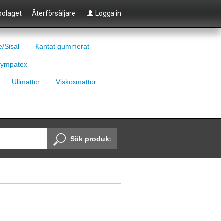
olaget
Återförsäljare
Logga in
e/Sisal
Kantat gummerat
ympatex
Ullmattor
Viskosmattor
Sök produkt