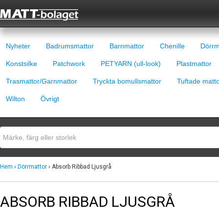
Nyheter
Badrumsmattor
Barnmattor
Chenille
Dörrm
Konstsilke
Patchwork
PETYARN (ull-look)
Plastmattor
Trasmattor/Garnmattor
Tryckta bomullsmattor
Tuftade matt
Wilton
Övrigt
Hem
›
Dörrmattor
› Absorb Ribbad Ljusgrå
ABSORB RIBBAD LJUSGRÅ