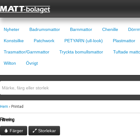
Nyheter
Badrumsmattor
Barnmattor
Chenille
Dörrm
Konstsilke
Patchwork
PETYARN (ull-look)
Plastmattor
Trasmattor/Garnmattor
Tryckta bomullsmattor
Tuftade matt
Wilton
Övrigt
Hem
› Printad
Filtrering
Färger
Storlekar