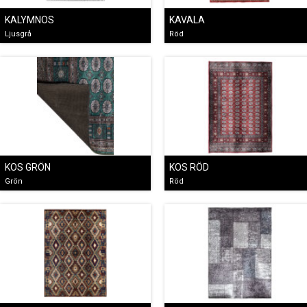
KALYMNOS
KAVALA
Ljusgrå
Röd
KOS GRÖN
KOS RÖD
Grön
Röd