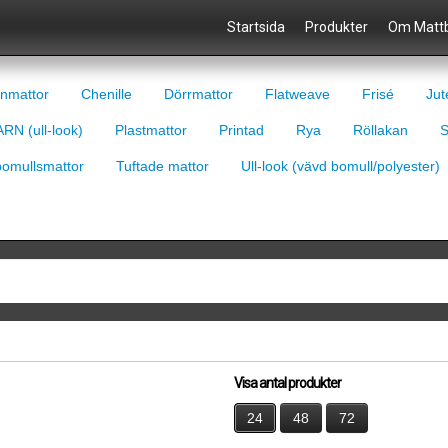
Startsida
Produkter
Om Mattb
nmattor
Chenille
Dörrmattor
Flatweave
Frisé
Jut
RN (ull-look)
Plastmattor
Printad
Rya
Röllakan
S
bomullsmattor
Tuftade mattor
Ull-look (vävd bomull/polyester)
Visa antal produkter
24
48
72