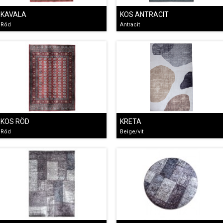
KAVALA
KOS ANTRACIT
Röd
Antracit
KOS RÖD
KRETA
Röd
Beige/vit