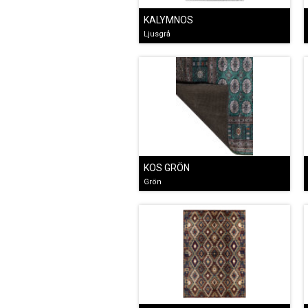
KALYMNOS
Ljusgrå
KOS GRÖN
Grön