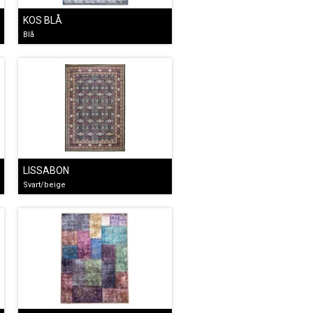
KOS BLÅ
Blå
LISSABON
Svart/beige