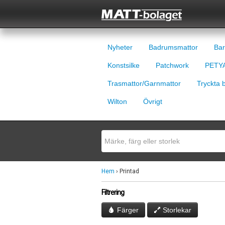
Nyheter
Badrumsmattor
Bar
Konstsilke
Patchwork
PETYA
Trasmattor/Garnmattor
Tryckta 
Wilton
Övrigt
Hem
› Printad
Filtrering
Färger
Storlekar