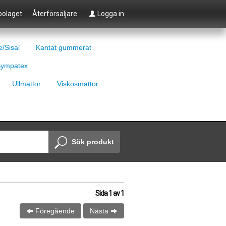
olaget
Återförsäljare
Logga in
e/Sisal
Kantat gummerat
ympatex
Ullmattor
Viskosmattor
Sök produkt
Sida
1
av
1
Föregående
Nästa