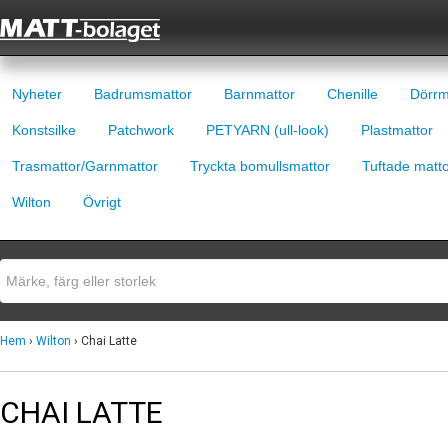
Nyheter
Badrumsmattor
Barnmattor
Chenille
Dörrm
Konstsilke
Patchwork
PETYARN (ull-look)
Plastmattor
Trasmattor/Garnmattor
Tryckta bomullsmattor
Tuftade matt
Wilton
Övrigt
Hem
›
Wilton
› Chai Latte
CHAI LATTE