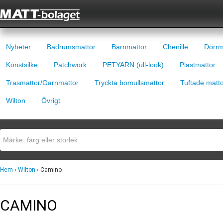
Nyheter
Badrumsmattor
Barnmattor
Chenille
Dörrm
Konstsilke
Patchwork
PETYARN (ull-look)
Plastmattor
Trasmattor/Garnmattor
Tryckta bomullsmattor
Tuftade matt
Wilton
Övrigt
Hem
›
Wilton
› Camino
CAMINO