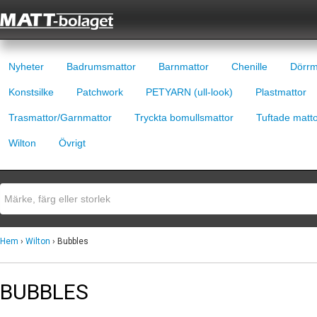
Nyheter
Badrumsmattor
Barnmattor
Chenille
Dörrm
Konstsilke
Patchwork
PETYARN (ull-look)
Plastmattor
Trasmattor/Garnmattor
Tryckta bomullsmattor
Tuftade matt
Wilton
Övrigt
Hem
›
Wilton
› Bubbles
BUBBLES