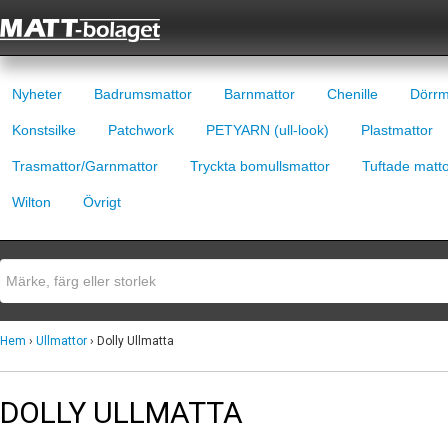
Nyheter
Badrumsmattor
Barnmattor
Chenille
Dörrm
Konstsilke
Patchwork
PETYARN (ull-look)
Plastmattor
Trasmattor/Garnmattor
Tryckta bomullsmattor
Tuftade matt
Wilton
Övrigt
Hem
›
Ullmattor
› Dolly Ullmatta
DOLLY ULLMATTA