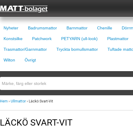
Nyheter
Badrumsmattor
Barnmattor
Chenille
Dörrm
Konstsilke
Patchwork
PETYARN (ull-look)
Plastmattor
Trasmattor/Garnmattor
Tryckta bomullsmattor
Tuftade matt
Wilton
Övrigt
Hem
›
Ullmattor
› Läckö Svart-Vit
LÄCKÖ SVART-VIT