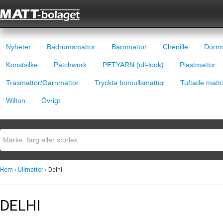
Nyheter
Badrumsmattor
Barnmattor
Chenille
Dörrm
Konstsilke
Patchwork
PETYARN (ull-look)
Plastmattor
Trasmattor/Garnmattor
Tryckta bomullsmattor
Tuftade matt
Wilton
Övrigt
Hem
›
Ullmattor
› Delhi
DELHI