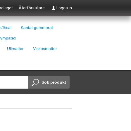
olaget
Återförsäljare
Logga in
e/Sisal
Kantat gummerat
ympatex
Ullmattor
Viskosmattor
Sök produkt