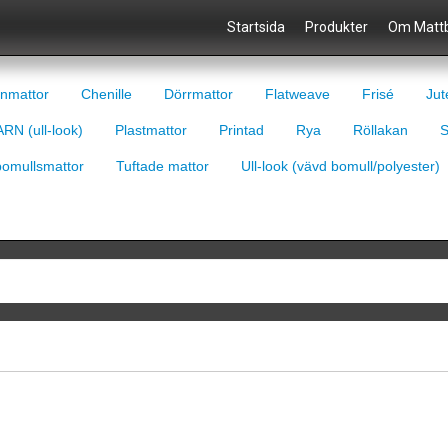
Startsida
Produkter
Om Mattb
nmattor
Chenille
Dörrmattor
Flatweave
Frisé
Jut
RN (ull-look)
Plastmattor
Printad
Rya
Röllakan
S
bomullsmattor
Tuftade mattor
Ull-look (vävd bomull/polyester)