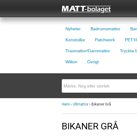
Nyheter
Badrumsmattor
Bar
Konstsilke
Patchwork
PETYA
Trasmattor/Garnmattor
Tryckta 
Wilton
Övrigt
Hem
›
Ullmattor
› Bikaner Grå
BIKANER GRÅ