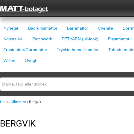
Nyheter
Badrumsmattor
Barnmattor
Chenille
Dörrm
Konstsilke
Patchwork
PETYARN (ull-look)
Plastmattor
Trasmattor/Garnmattor
Tryckta bomullsmattor
Tuftade matt
Wilton
Övrigt
Hem
›
Ullmattor
› Bergvik
BERGVIK