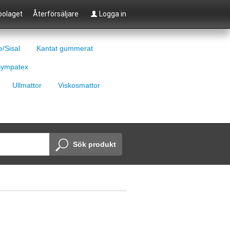
olaget
Återförsäljare
Logga in
e/Sisal
Kantat gummerat
ympatex
Ullmattor
Viskosmattor
Sök produkt