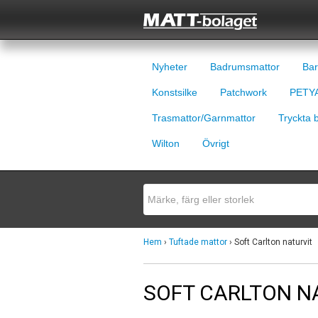
Nyheter
Badrumsmattor
Bar
Konstsilke
Patchwork
PETYA
Trasmattor/Garnmattor
Tryckta 
Wilton
Övrigt
Hem
›
Tuftade mattor
› Soft Carlton naturvit
SOFT CARLTON N