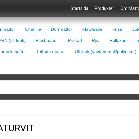
Startsida
Produkter
Om Mattb
nmattor
Chenille
Dörrmattor
Flatweave
Frisé
Jut
RN (ull-look)
Plastmattor
Printad
Rya
Röllakan
S
bomullsmattor
Tuftade mattor
Ull-look (vävd bomull/polyester)
ATURVIT