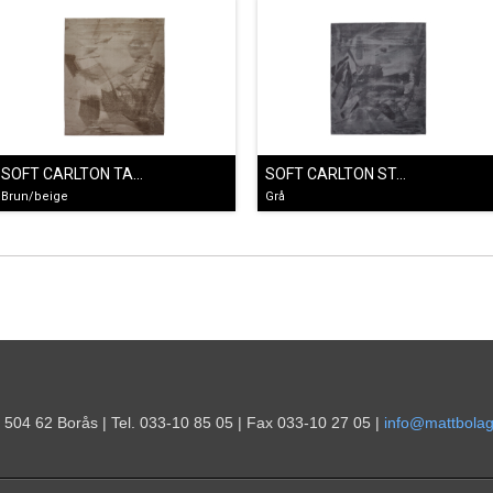
SOFT CARLTON TAUPE
SOFT CARLTON STÅLGRÅ
Brun/beige
Grå
 504 62 Borås | Tel. 033-10 85 05 | Fax 033-10 27 05 |
info@mattbolag