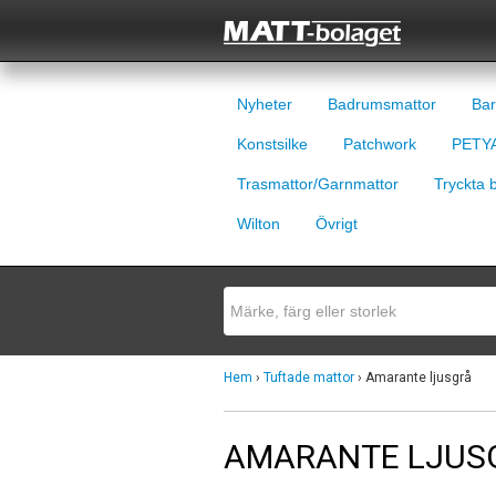
Nyheter
Badrumsmattor
Bar
Konstsilke
Patchwork
PETYA
Trasmattor/Garnmattor
Tryckta 
Wilton
Övrigt
Hem
›
Tuftade mattor
› Amarante ljusgrå
AMARANTE LJUS