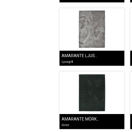
AMARANTE LJUSGRÅ
Ljusgrå
AMARANTE MÖRKGRÖN
Grön