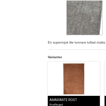
En supermjuk lite tunnare tuftad matt
Varianter
AMARANTE ROST
Rostfärgad