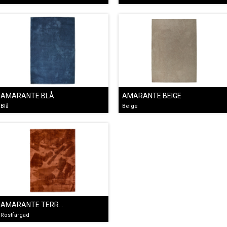
AMARANTE BLÅ
AMARANTE BEIGE
Blå
Beige
AMARANTE TERRACOTTA
Rostfärgad