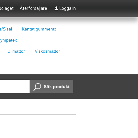
olaget
Återförsäljare
Logga in
e/Sisal
Kantat gummerat
ympatex
Ullmattor
Viskosmattor
Sök produkt