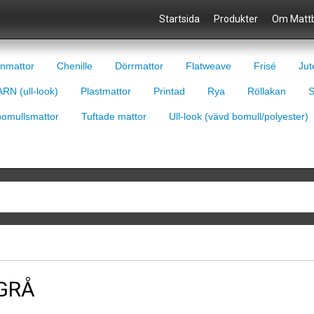
Startsida
Produkter
Om Mattb
nmattor
Chenille
Dörrmattor
Flatweave
Frisé
Jut
RN (ull-look)
Plastmattor
Printad
Rya
Röllakan
S
bomullsmattor
Tuftade mattor
Ull-look (vävd bomull/polyester)
GRÅ