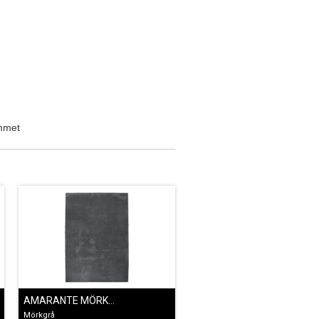
ummet
AMARANTE MÖRKGRÅ
Mörkgrå