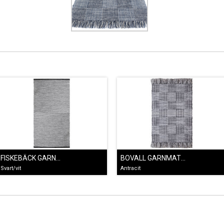
FISKEBÄCK GARNMATTA SVART
BOVALL GARNMATTA ANTRACIT
Svart/vit
Antracit