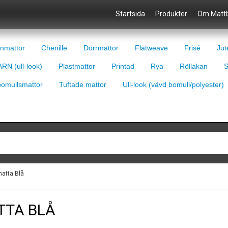
Startsida
Produkter
Om Mattb
nmattor
Chenille
Dörrmattor
Flatweave
Frisé
Jut
RN (ull-look)
Plastmattor
Printad
Rya
Röllakan
S
bomullsmattor
Tuftade mattor
Ull-look (vävd bomull/polyester)
matta Blå
TTA BLÅ