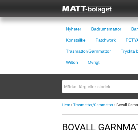
Nyheter
Badrumsmattor
Bar
Konstsilke
Patchwork
PETYA
Trasmattor/Garnmattor
Tryckta 
Wilton
Övrigt
Hem
›
Trasmattor/Garnmattor
› Bovall Garn
BOVALL GARNMA