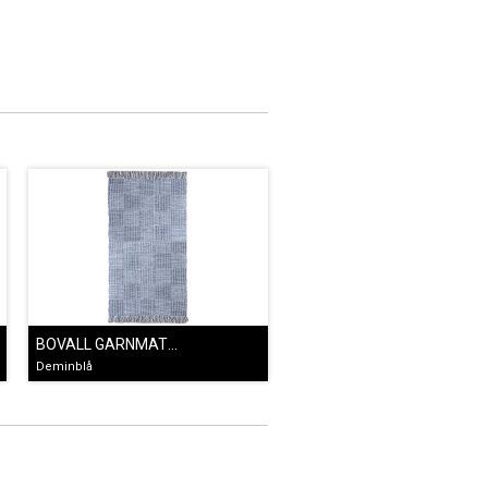
BOVALL GARNMATTA BLÅ
Deminblå