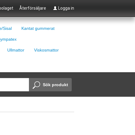
olaget
Återförsäljare
Logga in
e/Sisal
Kantat gummerat
ympatex
Ullmattor
Viskosmattor
Sök produkt