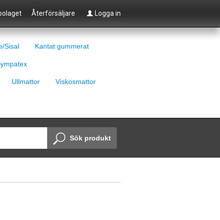
olaget
Återförsäljare
Logga in
e/Sisal
Kantat gummerat
ympatex
Ullmattor
Viskosmattor
Sök produkt