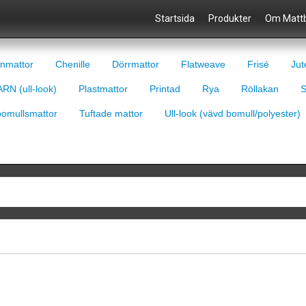
Startsida
Produkter
Om Mattb
nmattor
Chenille
Dörrmattor
Flatweave
Frisé
Jut
RN (ull-look)
Plastmattor
Printad
Rya
Röllakan
S
bomullsmattor
Tuftade mattor
Ull-look (vävd bomull/polyester)