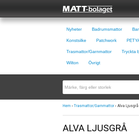
Nyheter
Badrumsmattor
Bar
Konstsilke
Patchwork
PETYA
Trasmattor/Garnmattor
Tryckta 
Wilton
Övrigt
Hem
›
Trasmattor/Garnmattor
› Alva Ljusgrå
ALVA LJUSGRÅ