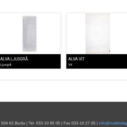
ALVA LJUSGRÅ
ALVA VIT
Ljusgrå
Vit
 504 62 Borås | Tel. 033-10 85 05 | Fax 033-10 27 05 |
info@mattbolag