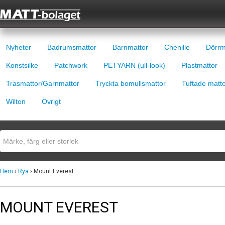
Nyheter
Badrumsmattor
Barnmattor
Chenille
Dörrm
Konstsilke
Patchwork
PETYARN (ull-look)
Plastmattor
Trasmattor/Garnmattor
Tryckta bomullsmattor
Tuftade matt
Wilton
Övrigt
Hem
›
Rya
› Mount Everest
MOUNT EVEREST