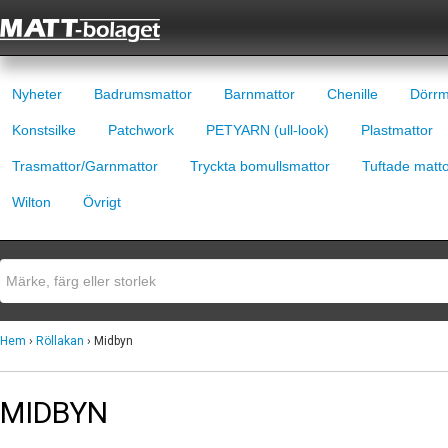
Nyheter
Badrumsmattor
Barnmattor
Chenille
Dörrm
Konstsilke
Patchwork
PETYARN (ull-look)
Plastmattor
Trasmattor/Garnmattor
Tryckta bomullsmattor
Tuftade matt
Wilton
Övrigt
Hem
›
Röllakan
› Midbyn
MIDBYN