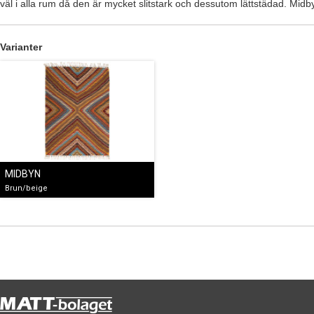
väl i alla rum då den är mycket slitstark och dessutom lättstädad. Midbyn
Varianter
MIDBYN
Brun/beige