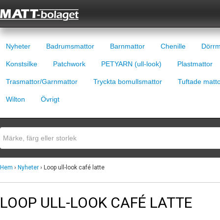
Nyheter
Badrumsmattor
Barnmattor
Chenille
Dörrm
Konstsilke
Patchwork
PETYARN (ull-look)
Plastmattor
Trasmattor/Garnmattor
Tryckta bomullsmattor
Tuftade matt
Wilton
Övrigt
Hem
›
Nyheter
› Loop ull-look café latte
LOOP ULL-LOOK CAFÉ LATTE