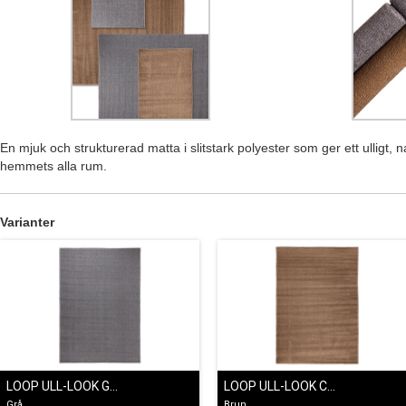
En mjuk och strukturerad matta i slitstark polyester som ger ett ulligt, nat
hemmets alla rum.
Varianter
LOOP ULL-LOOK GRÅ
LOOP ULL-LOOK CAFÉ LATTE
Grå
Brun