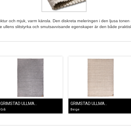
ktur och mjuk, varm känsla. Den diskreta meleringen i den ljusa tonen g
re ullens slitstyrka och smutsavvisande egenskaper är den både praktisk
GRIMSTAD ULLMATTA GRÅ
GRIMSTAD ULLMATTA BEIGE
Grå
Beige