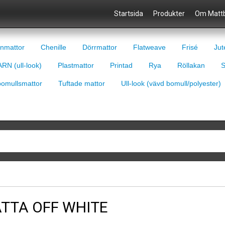
Startsida
Produkter
Om Mattb
nmattor
Chenille
Dörrmattor
Flatweave
Frisé
Jut
RN (ull-look)
Plastmattor
Printad
Rya
Röllakan
S
bomullsmattor
Tuftade mattor
Ull-look (vävd bomull/polyester)
TTA OFF WHITE