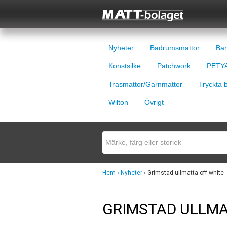
Nyheter
Badrumsmattor
Bar
Konstsilke
Patchwork
PETYA
Trasmattor/Garnmattor
Tryckta 
Wilton
Övrigt
Hem
›
Nyheter
› Grimstad ullmatta off white
GRIMSTAD ULLMA