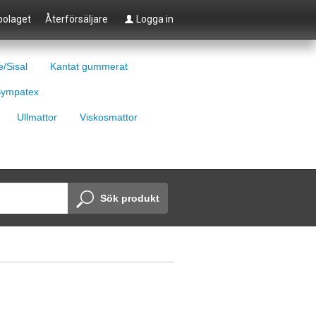
olaget
Återförsäljare
Logga in
e/Sisal
Kantat gummerat
ympatex
Ullmattor
Viskosmattor
Sök produkt