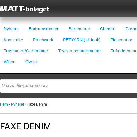
Nyheter
Badrumsmattor
Barnmattor
Chenille
Dörrm
Konstsilke
Patchwork
PETYARN (ull-look)
Plastmattor
Trasmattor/Garnmattor
Tryckta bomullsmattor
Tuftade matt
Wilton
Övrigt
Hem
›
Nyheter
› Faxe Denim
FAXE DENIM