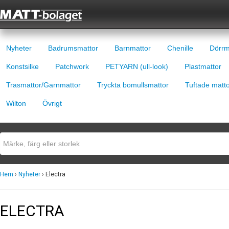
Nyheter
Badrumsmattor
Barnmattor
Chenille
Dörrm
Konstsilke
Patchwork
PETYARN (ull-look)
Plastmattor
Trasmattor/Garnmattor
Tryckta bomullsmattor
Tuftade matt
Wilton
Övrigt
Hem
›
Nyheter
› Electra
ELECTRA