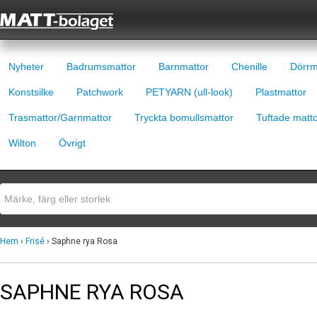
Nyheter
Badrumsmattor
Barnmattor
Chenille
Dörrm
Konstsilke
Patchwork
PETYARN (ull-look)
Plastmattor
Trasmattor/Garnmattor
Tryckta bomullsmattor
Tuftade matt
Wilton
Övrigt
Hem
›
Frisé
› Saphne rya Rosa
SAPHNE RYA ROSA