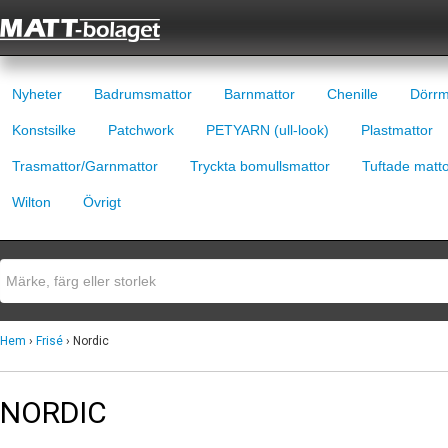
Nyheter
Badrumsmattor
Barnmattor
Chenille
Dörrm
Konstsilke
Patchwork
PETYARN (ull-look)
Plastmattor
Trasmattor/Garnmattor
Tryckta bomullsmattor
Tuftade matt
Wilton
Övrigt
Hem
›
Frisé
› Nordic
NORDIC