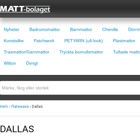
Nyheter
Badrumsmattor
Barnmattor
Chenille
Dörrm
Konstsilke
Patchwork
PETYARN (ull-look)
Plastmattor
Trasmattor/Garnmattor
Tryckta bomullsmattor
Tuftade matt
Wilton
Övrigt
Hem
›
Flatweave
› Dallas
DALLAS