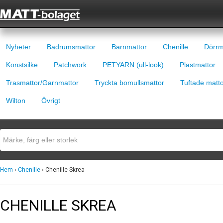
Nyheter
Badrumsmattor
Barnmattor
Chenille
Dörrm
Konstsilke
Patchwork
PETYARN (ull-look)
Plastmattor
Trasmattor/Garnmattor
Tryckta bomullsmattor
Tuftade matt
Wilton
Övrigt
Hem
›
Chenille
› Chenille Skrea
CHENILLE SKREA