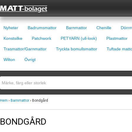
Nyheter
Badrumsmattor
Barnmattor
Chenille
Dörrm
Konstsilke
Patchwork
PETYARN (ull-look)
Plastmattor
Trasmattor/Garnmattor
Tryckta bomullsmattor
Tuftade matt
Wilton
Övrigt
Hem
›
Barnmattor
› Bondgård
BONDGÅRD