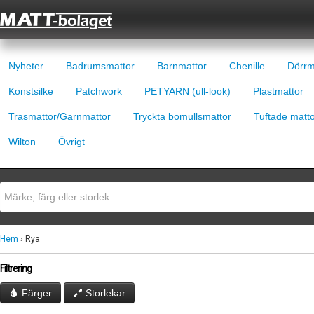
Nyheter
Badrumsmattor
Barnmattor
Chenille
Dörrm
Konstsilke
Patchwork
PETYARN (ull-look)
Plastmattor
Trasmattor/Garnmattor
Tryckta bomullsmattor
Tuftade matt
Wilton
Övrigt
Hem
› Rya
Filtrering
Färger
Storlekar