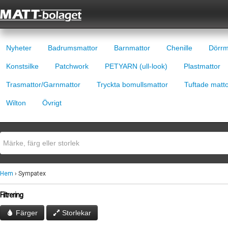
Nyheter
Badrumsmattor
Barnmattor
Chenille
Dörrm
Konstsilke
Patchwork
PETYARN (ull-look)
Plastmattor
Trasmattor/Garnmattor
Tryckta bomullsmattor
Tuftade matt
Wilton
Övrigt
Hem
› Sympatex
Filtrering
Färger
Storlekar