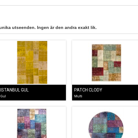
 unika utseenden. Ingen är den andra exakt lik.
ISTANBUL GUL
PATCH CLODY
Gul
Multi