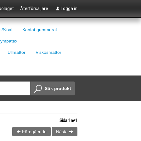
olaget
Återförsäljare
Logga in
e/Sisal
Kantat gummerat
ympatex
Ullmattor
Viskosmattor
Sök produkt
Sida
1
av
1
Föregående
Nästa