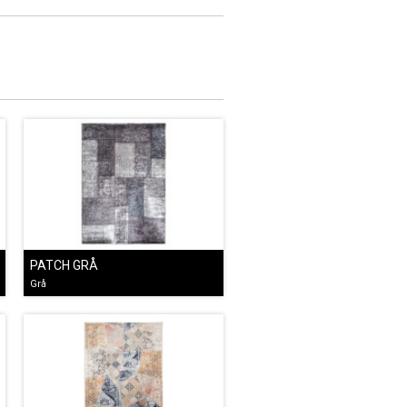
PATCH GRÅ
Grå