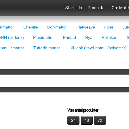
Startsida
Produkter
Om Mattb
nmattor
Chenille
Dörrmattor
Flatweave
Frisé
Jut
RN (ull-look)
Plastmattor
Printad
Rya
Röllakan
S
bomullsmattor
Tuftade mattor
Ull-look (vävd bomull/polyester)
Visa antal produkter
24
48
72