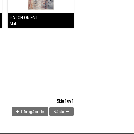
PATCH ORIENT
Multi
Sida
1
av
1
Föregående
Nästa