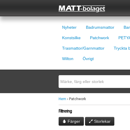
Nyheter
Badrumsmattor
Bar
Konstsilke
Patchwork
PETYA
Trasmattor/Garnmattor
Tryckta 
Wilton
Övrigt
Hem
› Patchwork
Filtrering
Färger
Storlekar