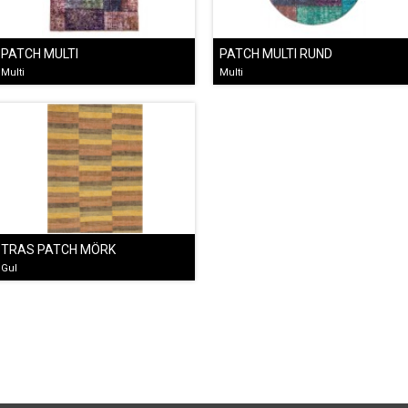
PATCH MULTI
PATCH MULTI RUND
Multi
Multi
TRAS PATCH MÖRK
Gul