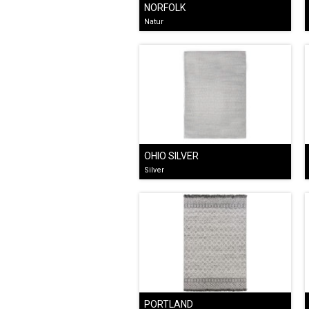
NORFOLK
Natur
OHIO SILVER
Silver
PORTLAND