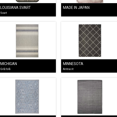
LOUISIANA SVART
MADE IN JAPAN
Svart
MICHIGAN
MINNESOTA
Grå/blå
Antracit