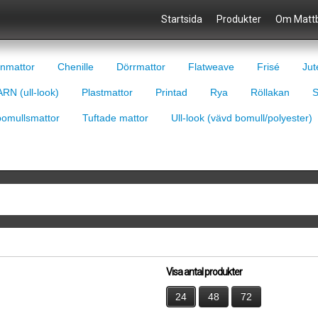
Startsida
Produkter
Om Mattb
nmattor
Chenille
Dörrmattor
Flatweave
Frisé
Jut
RN (ull-look)
Plastmattor
Printad
Rya
Röllakan
S
bomullsmattor
Tuftade mattor
Ull-look (vävd bomull/polyester)
Visa antal produkter
24
48
72