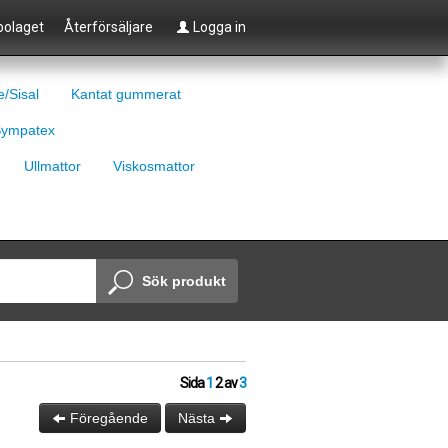
olaget
Återförsäljare
Logga in
e/Sisal
Kantat gummerat
ympatex
Ullmattor
Viskosmattor
Sök produkt
Sida
1
2
av
3
Föregående
Nästa