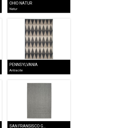
OHIO NATUR
Natur
PENNSYLVANIA
Antracite
SAN FRANSISCO GRÅ