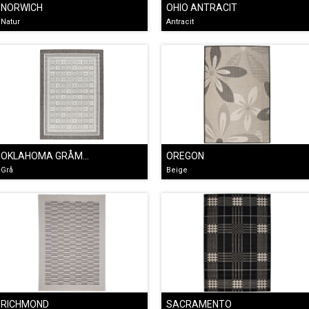
NORWICH
OHIO ANTRACIT
Natur
Antracit
OKLAHOMA GRÅMETALLIC
OREGON
Grå
Beige
RICHMOND
SACRAMENTO