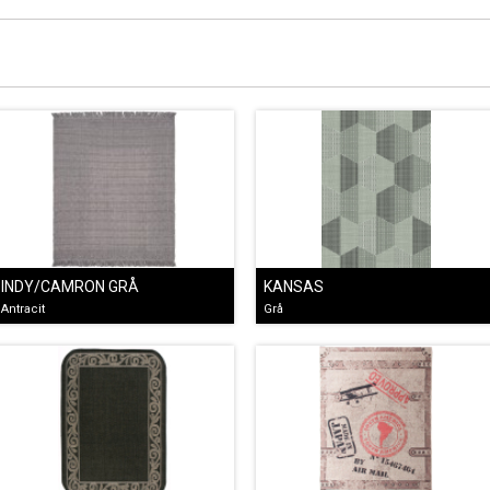
INDY/CAMRON GRÅ
KANSAS
Antracit
Grå