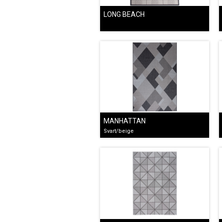
LONG BEACH
MANHATTAN
Svart/beige