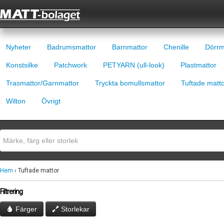
Nyheter
Badrumsmattor
Barnmattor
Chenille
Dörrm
Konstsilke
Patchwork
PETYARN (ull-look)
Plastmattor
Trasmattor/Garnmattor
Tryckta bomullsmattor
Tuftade matt
Wilton
Övrigt
Hem
› Tuftade mattor
Filtrering
Färger
Storlekar